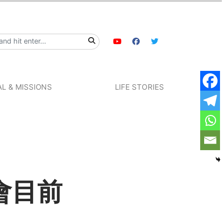
L & MISSIONS
LIFE STORIES
會目前