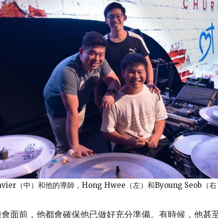
avier（中）和他的導師，Hong Hwee（左）和Byoung Seob（
練會面前，他都會確保他已做好充分準備。有時候，他甚