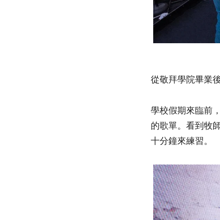
從敬拜學院畢業
學校假期來臨前，
的歌單。看到牧師
十分鐘來練習。