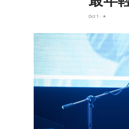
Oct 1
·